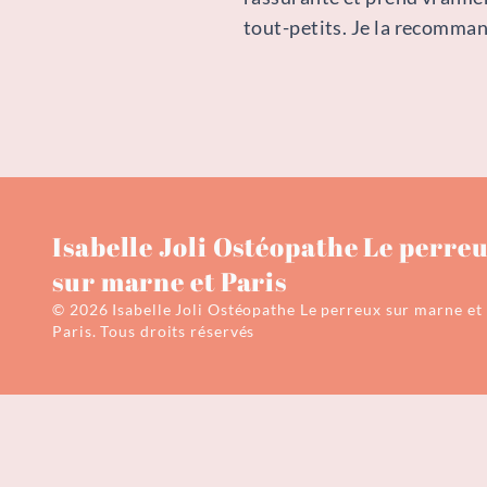
tout-petits. Je la recomman
Isabelle Joli Ostéopathe Le perre
sur marne et Paris
© 2026 Isabelle Joli Ostéopathe Le perreux sur marne et
Paris.
Tous droits réservés