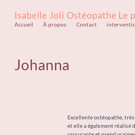
Isabelle Joli Ostéopathe Le 
Accueil
À propos
Contact
interventi
Johanna
Excellente ostéopathe, très 
et elle a également réalisé
rassurante et prend vraimen